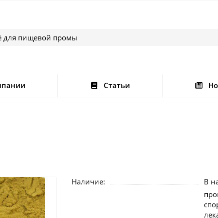
мпании
Статьи
Но
Наличие:
В н
про
спо
лек