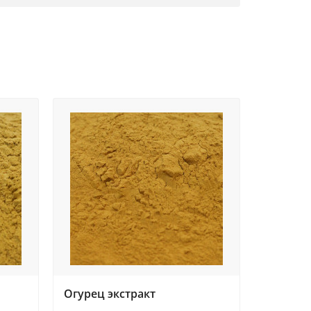
Огурец экстракт
Одуванч