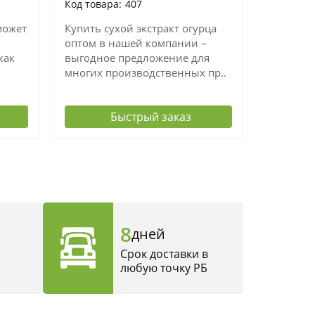
407
может
Купить сухой экстракт огурца
Экстрак
оптом в нашей компании –
«Сонмир
как
выгодное предложение для
реализуе
многих производственных пр..
по выгод
Быстрый заказ
8
дней
Срок доставки в
любую точку РБ