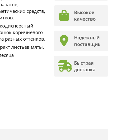
паратов,
метических средств,
Высокое
итков.
качество
кодисперсный
ошок коричневого
Надежный
та разных оттенков.
поставщик
тракт листьев мяты.
месяца
Быстрая
доставка